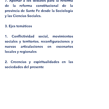
7. Aportar a los debates para la reforma 
de la reforma constitucional de la 
provincia de Sante Fe desde la Sociología 
y las Ciencias Sociales.
3. Ejes temáticos
1. Conflictividad social, movimientos 
sociales y territorios. reconfiguraciones y 
nuevas articulaciones en escenarios 
locales y regionales
2. Creencias y espiritualidades en las 
sociedades del presente
3. Cuestiones urbanas y ambientales
4. Debates y usos de las teorías 
sociológicas
5. Estudios sociales de la economía